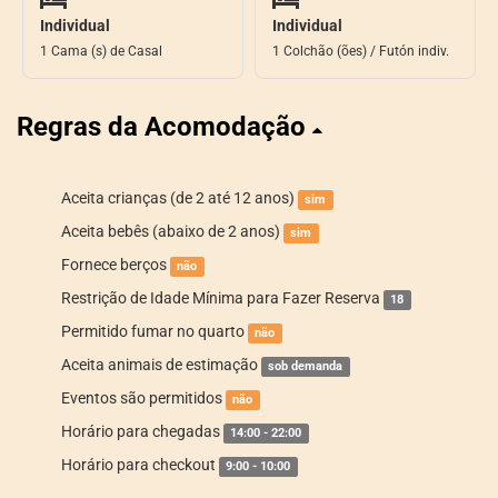
Individual
Individual
1 Cama (s) de Casal
1 Colchão (ões) / Futón indiv.
Regras da Acomodação
Aceita crianças (de 2 até 12 anos)
sim
Aceita bebês (abaixo de 2 anos)
sim
Fornece berços
não
Restrição de Idade Mínima para Fazer Reserva
18
Permitido fumar no quarto
não
Aceita animais de estimação
sob demanda
Eventos são permitidos
não
Horário para chegadas
14:00 - 22:00
Horário para checkout
9:00 - 10:00